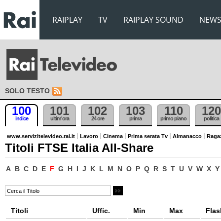
RAIPLAY
TV
RAIPLAY SOUND
NEW
SOLO TESTO
100
101
102
103
110
120
indice
ultim'ora
24 ore
prima
primo piano
politica
www.servizitelevideo.rai.it
Lavoro
Cinema
Prima serata Tv
Almanacco
Raga
Titoli FTSE Italia All-Share
A
B
C
D
E
F
G
H
I
J
K
L
M
N
O
P
Q
R
S
T
U
V
W
X
Y
Titoli
Uffic.
Min
Max
Flas