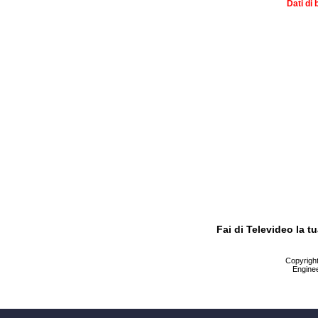
Dati di 
Fai di Televideo la 
Copyright 
Enginee