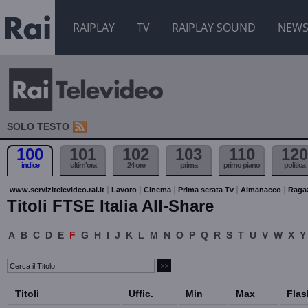
RAIPLAY
TV
RAIPLAY SOUND
NEW
SOLO TESTO
100
101
102
103
110
120
indice
ultim'ora
24 ore
prima
primo piano
politica
www.servizitelevideo.rai.it
Lavoro
Cinema
Prima serata Tv
Almanacco
Raga
Titoli FTSE Italia All-Share
A
B
C
D
E
F
G
H
I
J
K
L
M
N
O
P
Q
R
S
T
U
V
W
X
Y
Titoli
Uffic.
Min
Max
Flas