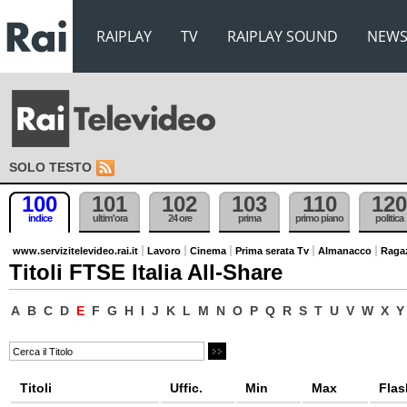
RAIPLAY
TV
RAIPLAY SOUND
NEW
SOLO TESTO
100
101
102
103
110
120
indice
ultim'ora
24 ore
prima
primo piano
politica
www.servizitelevideo.rai.it
Lavoro
Cinema
Prima serata Tv
Almanacco
Raga
Titoli FTSE Italia All-Share
A
B
C
D
E
F
G
H
I
J
K
L
M
N
O
P
Q
R
S
T
U
V
W
X
Y
Titoli
Uffic.
Min
Max
Flas