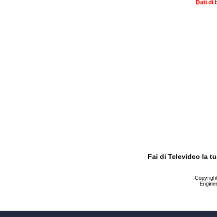
Dati di 
Fai di Televideo la 
Copyright 
Enginee