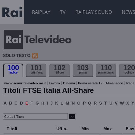
RAIPLAY
TV
RAIPLAY SOUND
NEW
SOLO TESTO
100
101
102
103
110
120
indice
ultim'ora
24 ore
prima
primo piano
politica
www.servizitelevideo.rai.it
Lavoro
Cinema
Prima serata Tv
Almanacco
Raga
Titoli FTSE Italia All-Share
A
B
C
D
E
F
G
H
I
J
K
L
M
N
O
P
Q
R
S
T
U
V
W
X
Y
Titoli
Uffic.
Min
Max
Flas