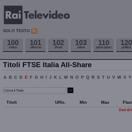
SOLO TESTO
100
101
102
103
110
120
indice
ultim'ora
24 ore
prima
primo piano
politica
Titoli FTSE Italia All-Share
A
B
C
D
E
F
G
H
I
J
K
L
M
N
O
P
Q
R
S
T
U
V
W
X
Y
Titoli
Uffic.
Min
Max
Flas
Dati di 