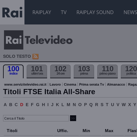
RAIPLAY
TV
RAIPLAY SOUND
NEW
SOLO TESTO
100
101
102
103
110
120
indice
ultim'ora
24 ore
prima
primo piano
politica
www.servizitelevideo.rai.it
Lavoro
Cinema
Prima serata Tv
Almanacco
Raga
Titoli FTSE Italia All-Share
A
B
C
D
E
F
G
H
I
J
K
L
M
N
O
P
Q
R
S
T
U
V
W
X
Y
Titoli
Uffic.
Min
Max
Flas