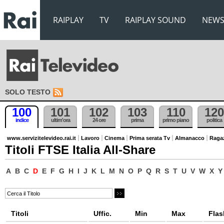
RAIPLAY
TV
RAIPLAY SOUND
NEW
SOLO TESTO
100
101
102
103
110
120
indice
ultim'ora
24 ore
prima
primo piano
politica
www.servizitelevideo.rai.it
Lavoro
Cinema
Prima serata Tv
Almanacco
Raga
Titoli FTSE Italia All-Share
A
B
C
D
E
F
G
H
I
J
K
L
M
N
O
P
Q
R
S
T
U
V
W
X
Y
Titoli
Uffic.
Min
Max
Flas