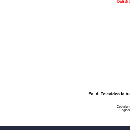
Dati di 
Fai di Televideo la 
Copyright 
Enginee