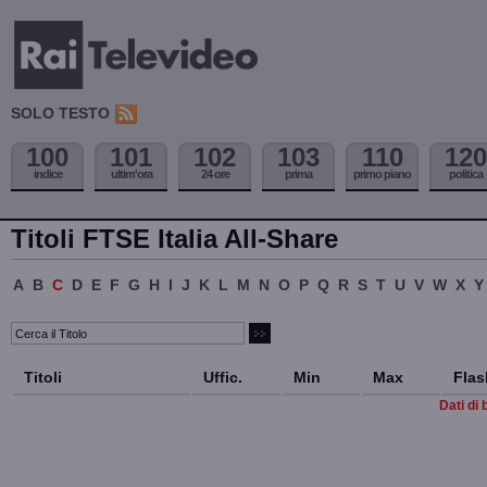
SOLO TESTO
100
101
102
103
110
120
indice
ultim'ora
24 ore
prima
primo piano
politica
Titoli FTSE Italia All-Share
A
B
C
D
E
F
G
H
I
J
K
L
M
N
O
P
Q
R
S
T
U
V
W
X
Y
Titoli
Uffic.
Min
Max
Flas
Dati di 