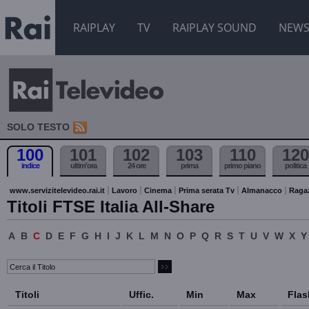
RAIPLAY
TV
RAIPLAY SOUND
NEW
SOLO TESTO
100
101
102
103
110
120
indice
ultim'ora
24 ore
prima
primo piano
politica
www.servizitelevideo.rai.it
Lavoro
Cinema
Prima serata Tv
Almanacco
Raga
Titoli FTSE Italia All-Share
A
B
C
D
E
F
G
H
I
J
K
L
M
N
O
P
Q
R
S
T
U
V
W
X
Y
Titoli
Uffic.
Min
Max
Flas