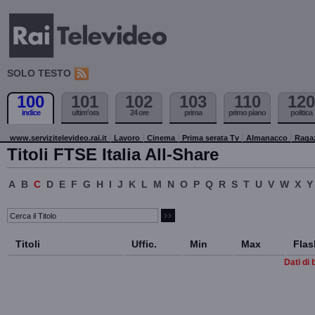
SOLO TESTO
100
101
102
103
110
120
indice
ultim'ora
24 ore
prima
primo piano
politica
www.servizitelevideo.rai.it
Lavoro
Cinema
Prima serata Tv
Almanacco
Raga
Titoli FTSE Italia All-Share
A
B
C
D
E
F
G
H
I
J
K
L
M
N
O
P
Q
R
S
T
U
V
W
X
Y
Titoli
Uffic.
Min
Max
Flas
Dati di 