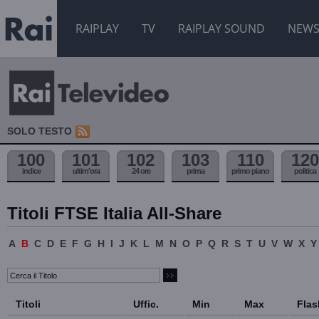
RAIPLAY
TV
RAIPLAY SOUND
NEW
SOLO TESTO
100
101
102
103
110
120
indice
ultim'ora
24 ore
prima
primo piano
politica
Titoli FTSE Italia All-Share
A
B
C
D
E
F
G
H
I
J
K
L
M
N
O
P
Q
R
S
T
U
V
W
X
Y
Titoli
Uffic.
Min
Max
Flas