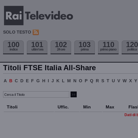
SOLO TESTO
100
101
102
103
110
120
indice
ultim'ora
24 ore
prima
primo piano
politica
Titoli FTSE Italia All-Share
A
B
C
D
E
F
G
H
I
J
K
L
M
N
O
P
Q
R
S
T
U
V
W
X
Y
Titoli
Uffic.
Min
Max
Flas
Dati di 