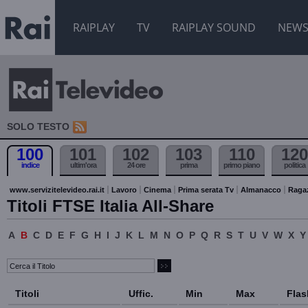
RAIPLAY
TV
RAIPLAY SOUND
NEW
SOLO TESTO
100
101
102
103
110
120
indice
ultim'ora
24 ore
prima
primo piano
politica
www.servizitelevideo.rai.it
Lavoro
Cinema
Prima serata Tv
Almanacco
Raga
Titoli FTSE Italia All-Share
A
B
C
D
E
F
G
H
I
J
K
L
M
N
O
P
Q
R
S
T
U
V
W
X
Y
Titoli
Uffic.
Min
Max
Flas