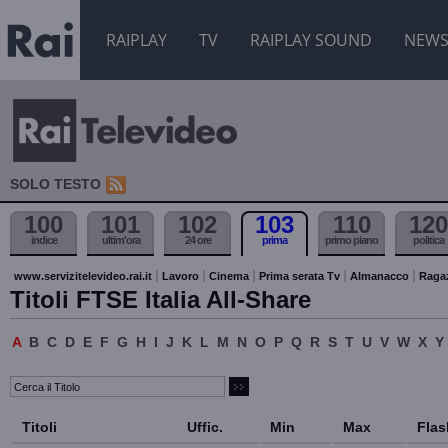
RAIPLAY
TV
RAIPLAY SOUND
NEW
SOLO TESTO
100
101
102
103
110
120
indice
ultim'ora
24 ore
prima
primo piano
politica
www.servizitelevideo.rai.it
Lavoro
Cinema
Prima serata Tv
Almanacco
Raga
Titoli FTSE Italia All-Share
A
B
C
D
E
F
G
H
I
J
K
L
M
N
O
P
Q
R
S
T
U
V
W
X
Y
Titoli
Uffic.
Min
Max
Flas