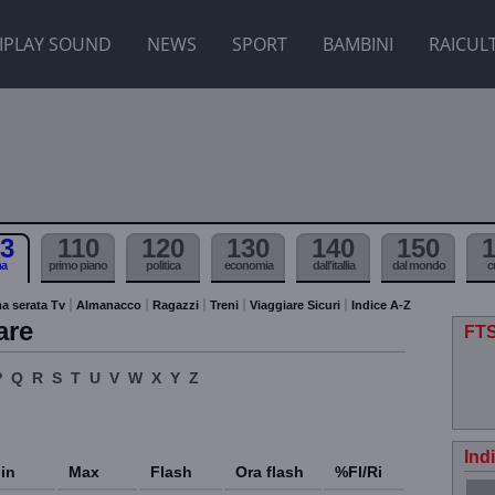
IPLAY SOUND
NEWS
SPORT
BAMBINI
RAICUL
3
110
120
130
140
150
ma
primo piano
politica
economia
dall'itallia
dal mondo
c
a serata Tv
Almanacco
Ragazzi
Treni
Viaggiare Sicuri
Indice A-Z
are
FTS
P
Q
R
S
T
U
V
W
X
Y
Z
Ind
in
Max
Flash
Ora flash
%Fl/Ri