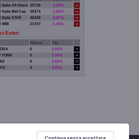
 Italia All-Share
25720
-1.40%
 Italia Mid Cap
39374
-1.08%
 Italia STAR
46268
-0.87%
E MIB
23707
-1.45%
ci Esteri
Valore
Var.
DRA
0
0.00%
 YORK
0
0.00%
IGI
0
0.00%
YO
0
0.00%
Continua senza accettare