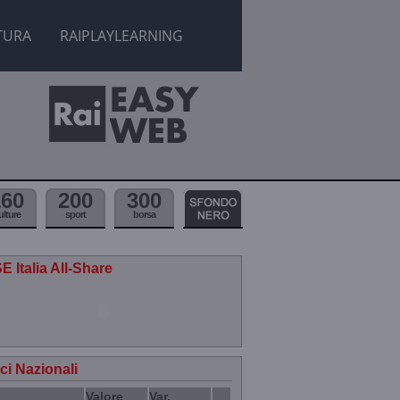
TURA
RAIPLAYLEARNING
160
200
300
ulture
sport
borsa
E Italia All-Share
ici Nazionali
Valore
Var.