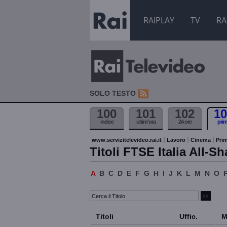
RAIPLAY
TV
RA
SOLO TESTO
100
101
102
10
indice
ultim'ora
24 ore
pri
www.servizitelevideo.rai.it
Lavoro
Cinema
Prim
Titoli FTSE Italia All-Sh
A
B
C
D
E
F
G
H
I
J
K
L
M
N
O
Titoli
Uffic.
M