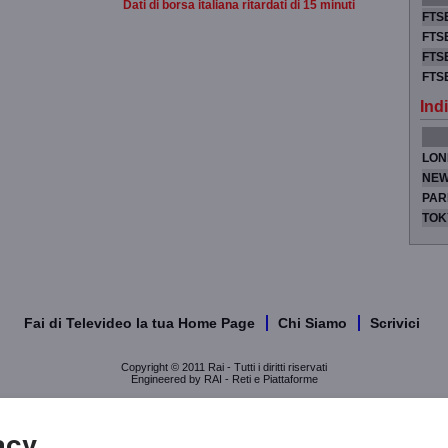
Dati di borsa italiana ritardati di 15 minuti
FTSE
FTSE
FTSE
FTS
Indi
LON
NEW
PAR
TOK
Fai di Televideo la tua Home Page
Chi Siamo
Scrivici
Copyright © 2011 Rai - Tutti i diritti riservati
Engineered by RAI - Reti e Piattaforme
acy