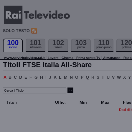
SOLO TESTO
100
101
102
103
110
120
indice
ultim'ora
24 ore
prima
primo piano
politica
www.servizitelevideo.rai.it
Lavoro
Cinema
Prima serata Tv
Almanacco
Raga
Titoli FTSE Italia All-Share
A
B
C
D
E
F
G
H
I
J
K
L
M
N
O
P
Q
R
S
T
U
V
W
X
Y
Titoli
Uffic.
Min
Max
Flas
Dati di 