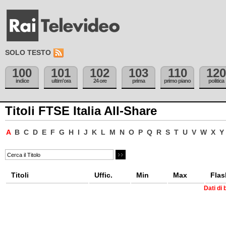
SOLO TESTO
100
101
102
103
110
120
indice
ultim'ora
24 ore
prima
primo piano
politica
Titoli FTSE Italia All-Share
A
B
C
D
E
F
G
H
I
J
K
L
M
N
O
P
Q
R
S
T
U
V
W
X
Y
Titoli
Uffic.
Min
Max
Flas
Dati di 