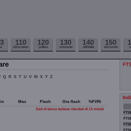
3
110
120
130
140
150
ma
primo piano
politica
economia
dall'itallia
dal mondo
c
are
FTS
P
Q
R
S
T
U
V
W
X
Y
Z
Ind
in
Max
Flash
Ora flash
%Fl/Ri
Dati di borsa italiana ritardati di 15 minuti
FTSE
FTSE
FTSE
FTS