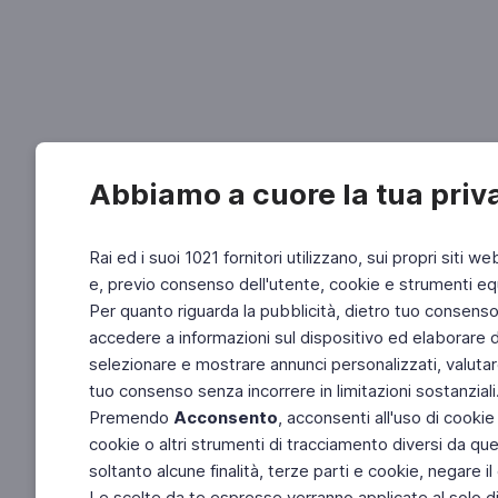
Abbiamo a cuore la tua priv
Rai ed i suoi 1021 fornitori utilizzano, sui propri siti we
e, previo consenso dell'utente, cookie e strumenti equ
Per quanto riguarda la pubblicità, dietro tuo consenso, 
accedere a informazioni sul dispositivo ed elaborare dati
selezionare e mostrare annunci personalizzati, valutar
tuo consenso senza incorrere in limitazioni sostanziali
Premendo
Acconsento
, acconsenti all'uso di cookie
cookie o altri strumenti di tracciamento diversi da quel
soltanto alcune finalità, terze parti e cookie, negare
Le scelte da te espresse verranno applicate al solo dis