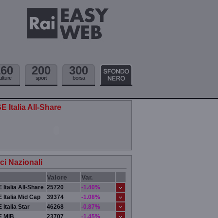
160
200
300
ulture
sport
borsa
E Italia All-Share
ici Nazionali
Valore
Var.
 Italia All-Share
25720
-1.40%
 Italia Mid Cap
39374
-1.08%
 Italia Star
46268
-0.87%
E MIB
23707
-1.45%