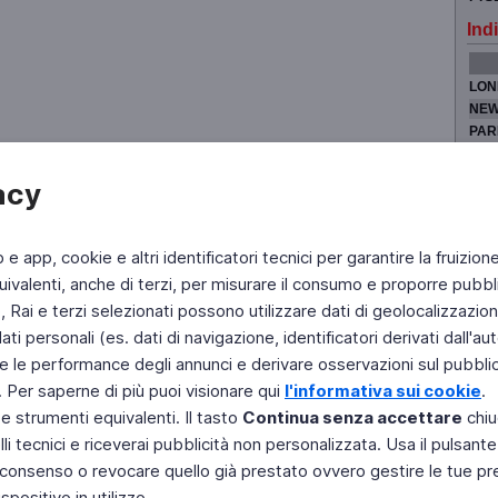
Indi
LON
NEW
PAR
TOK
acy
b e app, cookie e altri identificatori tecnici per garantire la fruizion
Fai di Televideo la tua Home Page
Chi Siamo
Scrivici
ivalenti, anche di terzi, per misurare il consumo e proporre pubbli
Rai e terzi selezionati possono utilizzare dati di geolocalizzazione,
Copyright © 2011 Rai - Tutti i diritti riservati
Engineered by RAI - Reti e Piattaforme
 personali (es. dati di navigazione, identificatori derivati dall'auten
e le performance degli annunci e derivare osservazioni sul pubblico
. Per saperne di più puoi visionare qui
l'informativa sui cookie
.
 e strumenti equivalenti. Il tasto
Continua senza accettare
chiu
li tecnici e riceverai pubblicità non personalizzata. Usa il pulsant
 il consenso o revocare quello già prestato ovvero gestire le tue p
positivo in utilizzo.