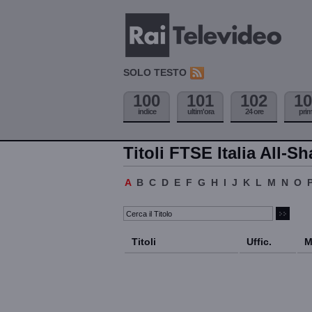
SOLO TESTO
100
101
102
10
indice
ultim'ora
24 ore
pri
Titoli FTSE Italia All-Sh
A
B
C
D
E
F
G
H
I
J
K
L
M
N
O
Titoli
Uffic.
M