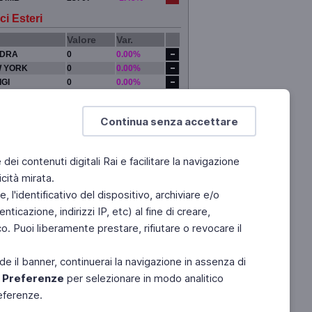
ci Esteri
Valore
Var.
DRA
0
0.00%
 YORK
0
0.00%
IGI
0
0.00%
YO
0
0.00%
Continua senza accettare
e dei contenuti digitali Rai e facilitare la navigazione
cità mirata.
 l'identificativo del dispositivo, archiviare e/o
ticazione, indirizzi IP, etc) al fine di creare,
. Puoi liberamente prestare, rifiutare o revocare il
de il banner, continuerai la navigazione in assenza di
e
Preferenze
per selezionare in modo analitico
referenze.