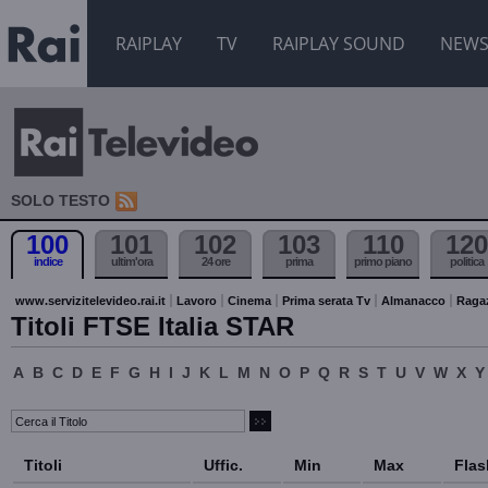
RAIPLAY
TV
RAIPLAY SOUND
NEW
SOLO TESTO
100
101
102
103
110
120
indice
ultim'ora
24 ore
prima
primo piano
politica
www.servizitelevideo.rai.it
Lavoro
Cinema
Prima serata Tv
Almanacco
Raga
Titoli FTSE Italia STAR
A
B
C
D
E
F
G
H
I
J
K
L
M
N
O
P
Q
R
S
T
U
V
W
X
Y
Titoli
Uffic.
Min
Max
Flas