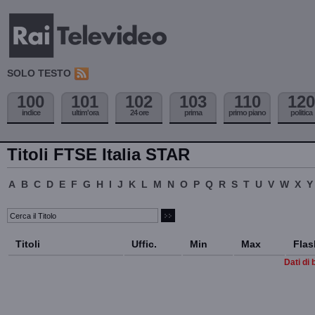
SOLO TESTO
100
101
102
103
110
120
indice
ultim'ora
24 ore
prima
primo piano
politica
Titoli FTSE Italia STAR
A
B
C
D
E
F
G
H
I
J
K
L
M
N
O
P
Q
R
S
T
U
V
W
X
Y
Titoli
Uffic.
Min
Max
Flas
Dati di 