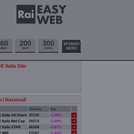
160
200
300
ulture
sport
borsa
E Italia Star
ici Nazionali
Valore
Var.
 Italia All-Share
25720
-1.40%
 Italia Mid Cap
39374
-1.08%
 Italia STAR
46268
-0.87%
E MIB
23707
-1.45%