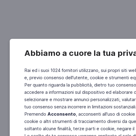
Abbiamo a cuore la tua priv
Rai ed i suoi 1024 fornitori utilizzano, sui propri siti we
e, previo consenso dell'utente, cookie e strumenti equ
Per quanto riguarda la pubblicità, dietro tuo consenso, 
accedere a informazioni sul dispositivo ed elaborare dati
selezionare e mostrare annunci personalizzati, valutar
tuo consenso senza incorrere in limitazioni sostanziali
Premendo
Acconsento
, acconsenti all'uso di cookie
cookie o altri strumenti di tracciamento diversi da quel
soltanto alcune finalità, terze parti e cookie, negare
Le scelte da te espresse verranno applicate al solo dis