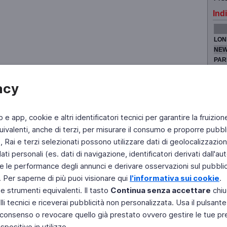
Indi
LON
NEW
PAR
TOK
acy
b e app, cookie e altri identificatori tecnici per garantire la fruizion
Fai di Televideo la tua Home Page
Chi Siamo
Scrivici
ivalenti, anche di terzi, per misurare il consumo e proporre pubbli
Rai e terzi selezionati possono utilizzare dati di geolocalizzazione,
Copyright © 2011 Rai - Tutti i diritti riservati
Engineered by RAI - Reti e Piattaforme
 personali (es. dati di navigazione, identificatori derivati dall'auten
e le performance degli annunci e derivare osservazioni sul pubblico
. Per saperne di più puoi visionare qui
l'informativa sui cookie
.
 e strumenti equivalenti. Il tasto
Continua senza accettare
chiu
li tecnici e riceverai pubblicità non personalizzata. Usa il pulsant
 il consenso o revocare quello già prestato ovvero gestire le tue p
positivo in utilizzo.