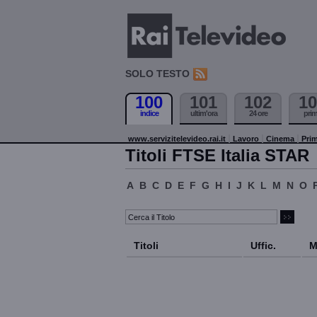
SOLO TESTO
100
101
102
10
indice
ultim'ora
24 ore
pri
www.servizitelevideo.rai.it
Lavoro
Cinema
Prim
Titoli FTSE Italia STAR
A
B
C
D
E
F
G
H
I
J
K
L
M
N
O
Titoli
Uffic.
M