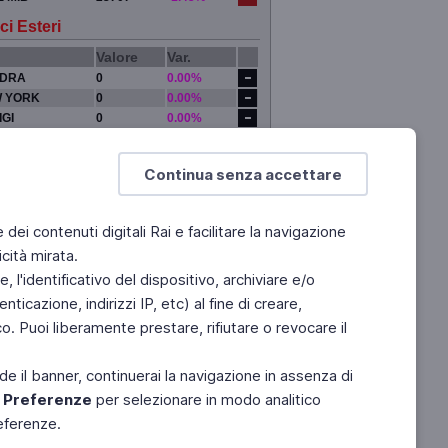
ci Esteri
Valore
Var.
DRA
0
0.00%
 YORK
0
0.00%
IGI
0
0.00%
YO
0
0.00%
Continua senza accettare
e dei contenuti digitali Rai e facilitare la navigazione
cità mirata.
 l'identificativo del dispositivo, archiviare e/o
ticazione, indirizzi IP, etc) al fine di creare,
. Puoi liberamente prestare, rifiutare o revocare il
de il banner, continuerai la navigazione in assenza di
e
Preferenze
per selezionare in modo analitico
referenze.