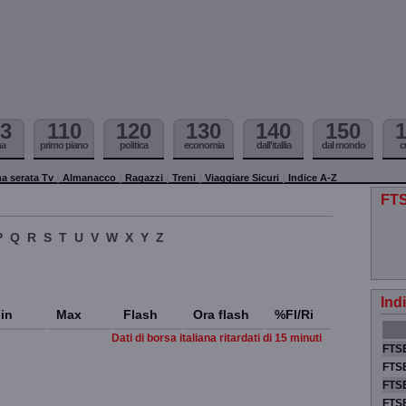
3
110
120
130
140
150
ma
primo piano
politica
economia
dall'itallia
dal mondo
c
a serata Tv
Almanacco
Ragazzi
Treni
Viaggiare Sicuri
Indice A-Z
FTS
P
Q
R
S
T
U
V
W
X
Y
Z
Ind
in
Max
Flash
Ora flash
%Fl/Ri
Dati di borsa italiana ritardati di 15 minuti
FTSE
FTSE
FTSE
FTS