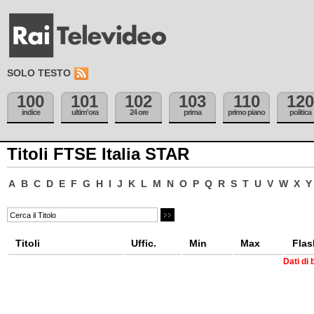
SOLO TESTO
100
101
102
103
110
120
indice
ultim'ora
24 ore
prima
primo piano
politica
Titoli FTSE Italia STAR
A
B
C
D
E
F
G
H
I
J
K
L
M
N
O
P
Q
R
S
T
U
V
W
X
Y
Titoli
Uffic.
Min
Max
Flas
Dati di 