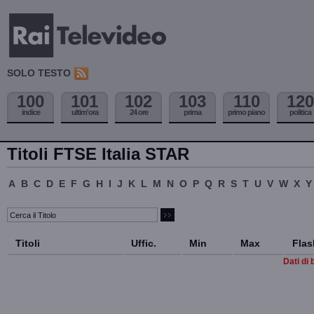
SOLO TESTO
100
101
102
103
110
120
indice
ultim'ora
24 ore
prima
primo piano
politica
Titoli FTSE Italia STAR
A
B
C
D
E
F
G
H
I
J
K
L
M
N
O
P
Q
R
S
T
U
V
W
X
Y
Titoli
Uffic.
Min
Max
Flas
Dati di 