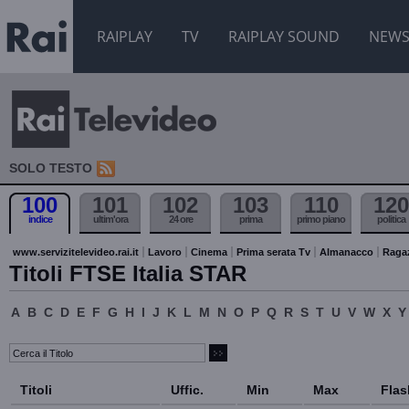
RAIPLAY
TV
RAIPLAY SOUND
NEW
SOLO TESTO
100
101
102
103
110
120
indice
ultim'ora
24 ore
prima
primo piano
politica
www.servizitelevideo.rai.it
Lavoro
Cinema
Prima serata Tv
Almanacco
Raga
Titoli FTSE Italia STAR
A
B
C
D
E
F
G
H
I
J
K
L
M
N
O
P
Q
R
S
T
U
V
W
X
Y
Titoli
Uffic.
Min
Max
Flas