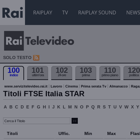
RAIPLAY
TV
RAIPLAY SOUND
NEW
SOLO TESTO
100
101
102
103
110
120
indice
ultim'ora
24 ore
prima
primo piano
politica
www.servizitelevideo.rai.it
Lavoro
Cinema
Prima serata Tv
Almanacco
Raga
Titoli FTSE Italia STAR
A
B
C
D
E
F
G
H
I
J
K
L
M
N
O
P
Q
R
S
T
U
V
W
X
Y
Titoli
Uffic.
Min
Max
Flas