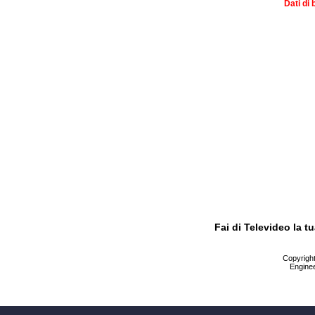
Dati di 
Fai di Televideo la 
Copyright 
Enginee