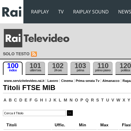
RAIPLAY
TV
RAIPLAY SOUND
NEW
SOLO TESTO
100
101
102
103
110
120
indice
ultim'ora
24 ore
prima
primo piano
politica
www.servizitelevideo.rai.it
Lavoro
Cinema
Prima serata Tv
Almanacco
Raga
Titoli FTSE MIB
A
B
C
D
E
F
G
H
I
J
K
L
M
N
O
P
Q
R
S
T
U
V
W
X
Y
Titoli
Uffic.
Min
Max
Flas