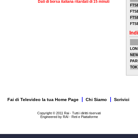
Dati di borsa italiana ritardati di 15 minuti
FTSE
FTSE
FTSE
FTS
Indi
LON
NEW
PAR
TOK
Fai di Televideo la tua Home Page
Chi Siamo
Scrivici
Copyright © 2011 Rai - Tutti i diritti riservati
Engineered by RAI - Reti e Piattaforme