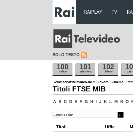
RAIPLAY
TV
RA
SOLO TESTO
100
101
102
10
indice
ultim'ora
24 ore
pri
www.servizitelevideo.rai.it
Lavoro
Cinema
Prim
Titoli FTSE MIB
A
B
C
D
E
F
G
H
I
J
K
L
M
N
O
Titoli
Uffic.
M