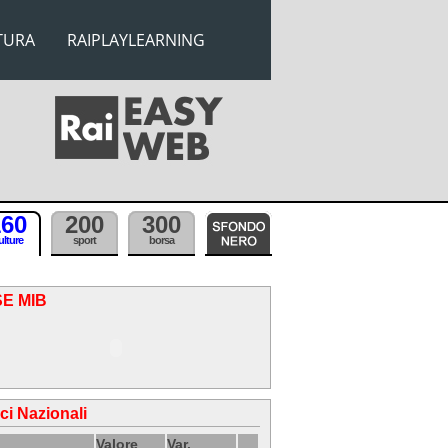
TURA
RAIPLAYLEARNING
160
200
300
ulture
sport
borsa
SE MIB
ici Nazionali
Valore
Var.