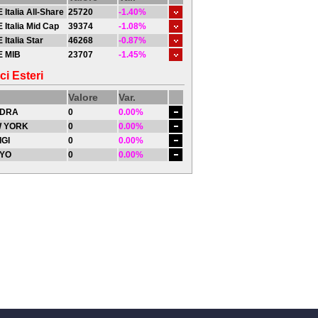
 Italia All-Share
25720
-1.40%
 Italia Mid Cap
39374
-1.08%
 Italia Star
46268
-0.87%
E MIB
23707
-1.45%
ci Esteri
Valore
Var.
DRA
0
0.00%
 YORK
0
0.00%
IGI
0
0.00%
YO
0
0.00%