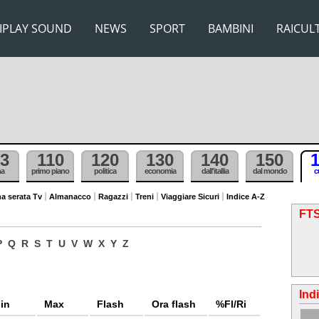
IPLAY SOUND
NEWS
SPORT
BAMBINI
RAICUL
3
110
120
130
140
150
ma
primo piano
politica
economia
dall'itallia
dal mondo
c
a serata Tv
Almanacco
Ragazzi
Treni
Viaggiare Sicuri
Indice A-Z
FT
P
Q
R
S
T
U
V
W
X
Y
Z
Ind
in
Max
Flash
Ora flash
%Fl/Ri