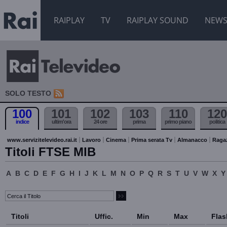
RAIPLAY
TV
RAIPLAY SOUND
NEW
SOLO TESTO
100
101
102
103
110
120
indice
ultim'ora
24 ore
prima
primo piano
politica
www.servizitelevideo.rai.it
Lavoro
Cinema
Prima serata Tv
Almanacco
Raga
Titoli FTSE MIB
A
B
C
D
E
F
G
H
I
J
K
L
M
N
O
P
Q
R
S
T
U
V
W
X
Y
Titoli
Uffic.
Min
Max
Flas