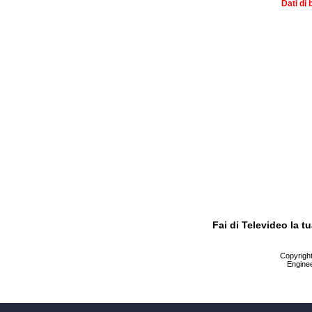
Dati di 
Fai di Televideo la 
Copyright 
Enginee