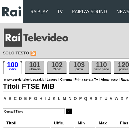
RAIPLAY
TV
RAIPLAY SOUND
NEW
SOLO TESTO
100
101
102
103
110
120
indice
ultim'ora
24 ore
prima
primo piano
politica
www.servizitelevideo.rai.it
Lavoro
Cinema
Prima serata Tv
Almanacco
Raga
Titoli FTSE MIB
A
B
C
D
E
F
G
H
I
J
K
L
M
N
O
P
Q
R
S
T
U
V
W
X
Y
Titoli
Uffic.
Min
Max
Flas