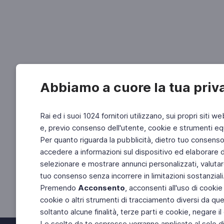
Abbiamo a cuore la tua priv
Rai ed i suoi 1024 fornitori utilizzano, sui propri siti we
e, previo consenso dell'utente, cookie e strumenti equ
Per quanto riguarda la pubblicità, dietro tuo consenso, 
accedere a informazioni sul dispositivo ed elaborare dati
selezionare e mostrare annunci personalizzati, valutar
tuo consenso senza incorrere in limitazioni sostanziali
Premendo
Acconsento
, acconsenti all'uso di cookie
cookie o altri strumenti di tracciamento diversi da quel
soltanto alcune finalità, terze parti e cookie, negare
Le scelte da te espresse verranno applicate al solo dis