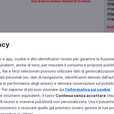
Dati di borsa italiana ritardati di 15 minuti
FTSE
FTSE
FTSE
FTS
Indi
LON
acy
NEW
PAR
TOK
b e app, cookie e altri identificatori tecnici per garantire la fruizion
ivalenti, anche di terzi, per misurare il consumo e proporre pubbli
Rai e terzi selezionati possono utilizzare dati di geolocalizzazione,
 personali (es. dati di navigazione, identificatori derivati dall'auten
Fai di Televideo la tua Home Page
Chi Siamo
Scrivici
e le performance degli annunci e derivare osservazioni sul pubblico
. Per saperne di più puoi visionare qui
l'informativa sui cookie
.
Copyright © 2011 Rai - Tutti i diritti riservati
 e strumenti equivalenti. Il tasto
Continua senza accettare
chiu
Engineered by RAI - Reti e Piattaforme
li tecnici e riceverai pubblicità non personalizzata. Usa il pulsant
 il consenso o revocare quello già prestato ovvero gestire le tue p
positivo in utilizzo.