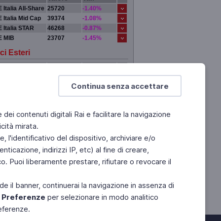
 Italia All-Share
25720
-1.40%
 Italia Mid Cap
39374
-1.08%
 Italia STAR
46268
-0.87%
E MIB
23707
-1.45%
ci Esteri
Valore
Var.
DRA
0
0.00%
Continua senza accettare
 YORK
0
0.00%
IGI
0
0.00%
YO
0
0.00%
e dei contenuti digitali Rai e facilitare la navigazione
cità mirata.
 l'identificativo del dispositivo, archiviare e/o
ticazione, indirizzi IP, etc) al fine di creare,
. Puoi liberamente prestare, rifiutare o revocare il
de il banner, continuerai la navigazione in assenza di
e
Preferenze
per selezionare in modo analitico
referenze.