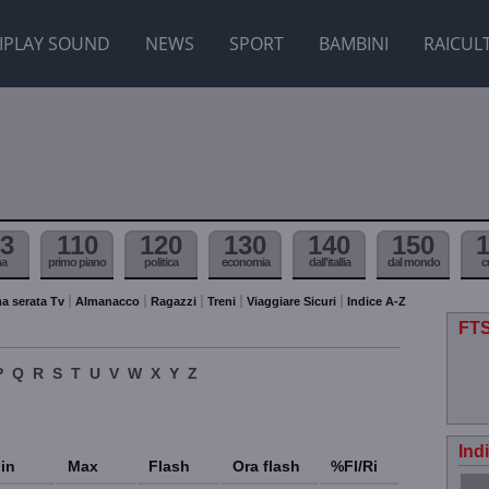
IPLAY SOUND
NEWS
SPORT
BAMBINI
RAICUL
3
110
120
130
140
150
ma
primo piano
politica
economia
dall'itallia
dal mondo
c
a serata Tv
Almanacco
Ragazzi
Treni
Viaggiare Sicuri
Indice A-Z
FT
P
Q
R
S
T
U
V
W
X
Y
Z
Ind
in
Max
Flash
Ora flash
%Fl/Ri