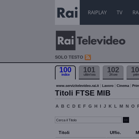
RAIPLAY
TV
RA
SOLO TESTO
100
101
102
10
indice
ultim'ora
24 ore
pri
www.servizitelevideo.rai.it
Lavoro
Cinema
Prim
Titoli FTSE MIB
A
B
C
D
E
F
G
H
I
J
K
L
M
N
O
Titoli
Uffic.
M