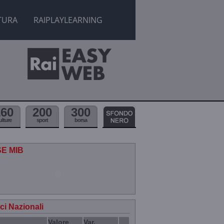
TURA
RAIPLAYLEARNING
160
200
300
ulture
sport
borsa
SE MIB
ici Nazionali
Valore
Var.