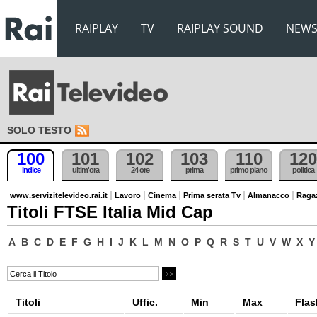
RAIPLAY
TV
RAIPLAY SOUND
NEW
SOLO TESTO
100
101
102
103
110
120
indice
ultim'ora
24 ore
prima
primo piano
politica
www.servizitelevideo.rai.it
Lavoro
Cinema
Prima serata Tv
Almanacco
Raga
Titoli FTSE Italia Mid Cap
A
B
C
D
E
F
G
H
I
J
K
L
M
N
O
P
Q
R
S
T
U
V
W
X
Y
Titoli
Uffic.
Min
Max
Flas