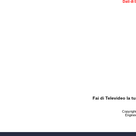
Dati di 
Fai di Televideo la 
Copyright 
Enginee