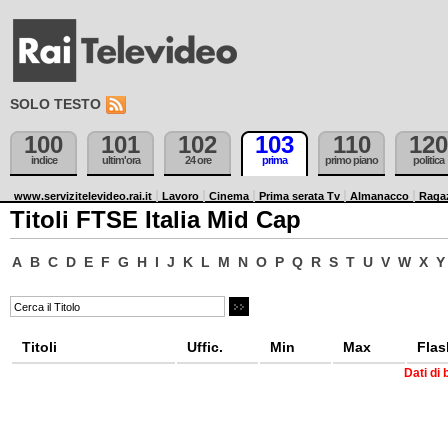
SOLO TESTO
100
101
102
103
110
120
indice
ultim'ora
24 ore
prima
primo piano
politica
www.servizitelevideo.rai.it
Lavoro
Cinema
Prima serata Tv
Almanacco
Raga
Titoli FTSE Italia Mid Cap
A
B
C
D
E
F
G
H
I
J
K
L
M
N
O
P
Q
R
S
T
U
V
W
X
Y
Titoli
Uffic.
Min
Max
Flas
Dati di 