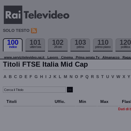
SOLO TESTO
100
101
102
103
110
120
indice
ultim'ora
24 ore
prima
primo piano
politica
www.servizitelevideo.rai.it
Lavoro
Cinema
Prima serata Tv
Almanacco
Raga
Titoli FTSE Italia Mid Cap
A
B
C
D
E
F
G
H
I
J
K
L
M
N
O
P
Q
R
S
T
U
V
W
X
Y
Titoli
Uffic.
Min
Max
Flas
Dati di 