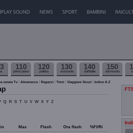
IPLAY SOUND
NEWS
SPORT
BAMBINI
RAICUL
3
110
120
130
140
150
ma
primo piano
politica
economia
dall'itallia
dal mondo
c
a serata Tv
Almanacco
Ragazzi
Treni
Viaggiare Sicuri
Indice A-Z
ap
FTS
P
Q
R
S
T
U
V
W
X
Y
Z
Ind
in
Max
Flash
Ora flash
%Fl/Ri