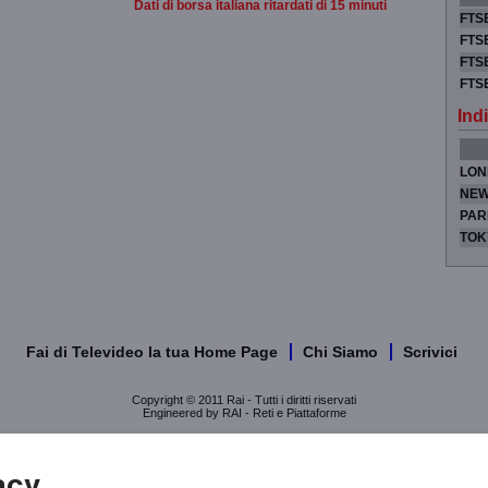
Dati di borsa italiana ritardati di 15 minuti
FTSE
FTSE
FTSE
FTS
Indi
LON
NEW
PAR
TOK
Fai di Televideo la tua Home Page
Chi Siamo
Scrivici
Copyright © 2011 Rai - Tutti i diritti riservati
Engineered by RAI - Reti e Piattaforme
acy