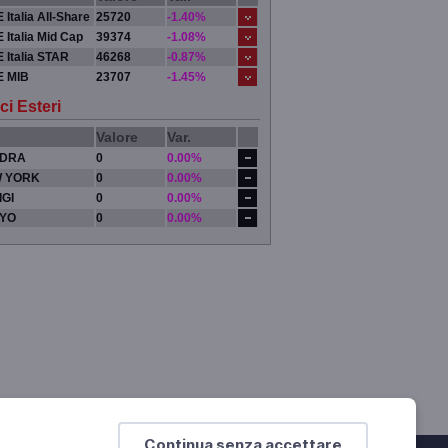
 Italia All-Share
25720
-1.40%
 Italia Mid Cap
39374
-1.08%
 Italia STAR
46268
-0.87%
E MIB
23707
-1.45%
ci Esteri
Valore
Var.
DRA
0
0.00%
 YORK
0
0.00%
IGI
0
0.00%
YO
0
0.00%
Continua senza accettare