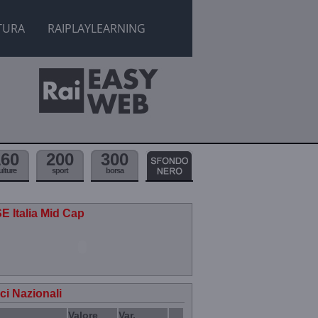
TURA
RAIPLAYLEARNING
160
200
300
ulture
sport
borsa
E Italia Mid Cap
ici Nazionali
Valore
Var.