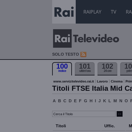
RAIPLAY
TV
RA
SOLO TESTO
100
101
102
10
indice
ultim'ora
24 ore
pri
www.servizitelevideo.rai.it
Lavoro
Cinema
Prim
Titoli FTSE Italia Mid C
A
B
C
D
E
F
G
H
I
J
K
L
M
N
O
Titoli
Uffic.
M