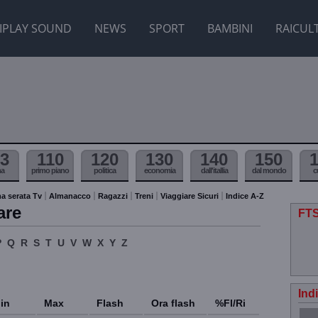
IPLAY SOUND
NEWS
SPORT
BAMBINI
RAICUL
3
110
120
130
140
150
ma
primo piano
politica
economia
dall'itallia
dal mondo
c
a serata Tv
Almanacco
Ragazzi
Treni
Viaggiare Sicuri
Indice A-Z
are
FTS
P
Q
R
S
T
U
V
W
X
Y
Z
Ind
in
Max
Flash
Ora flash
%Fl/Ri