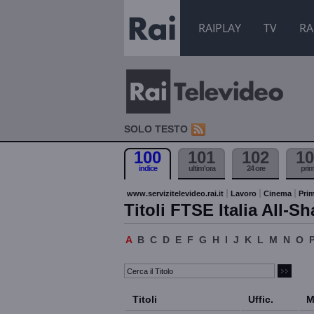
RAIPLAY
TV
RA
SOLO TESTO
100
101
102
10
indice
ultim'ora
24 ore
pri
www.servizitelevideo.rai.it
Lavoro
Cinema
Prim
Titoli FTSE Italia All-Sh
A
B
C
D
E
F
G
H
I
J
K
L
M
N
O
Titoli
Uffic.
M