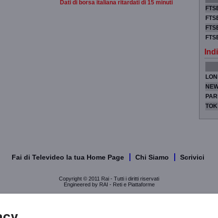
Dati di borsa italiana ritardati di 15 minuti
FTSE
FTSE
FTSE
FTS
Indi
LON
NEW
PAR
TOK
Fai di Televideo la tua Home Page
Chi Siamo
Scrivici
Copyright © 2011 Rai - Tutti i diritti riservati
Engineered by RAI - Reti e Piattaforme
acy