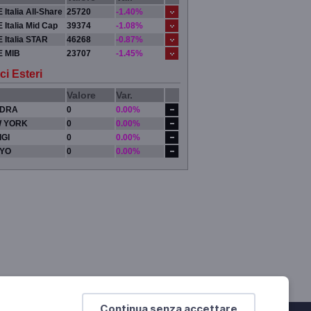
 Italia All-Share
25720
-1.40%
 Italia Mid Cap
39374
-1.08%
 Italia STAR
46268
-0.87%
E MIB
23707
-1.45%
ci Esteri
Valore
Var.
DRA
0
0.00%
 YORK
0
0.00%
IGI
0
0.00%
YO
0
0.00%
Continua senza accettare