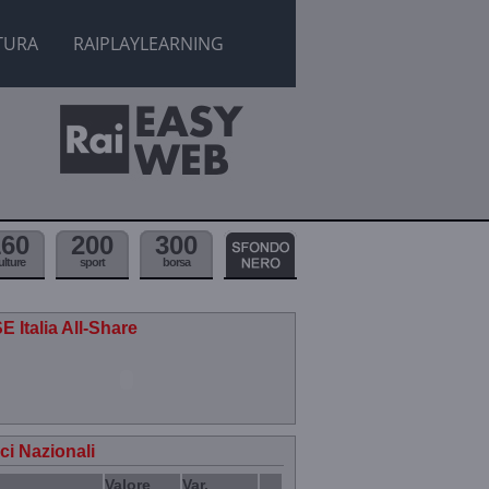
TURA
RAIPLAYLEARNING
160
200
300
ulture
sport
borsa
E Italia All-Share
ici Nazionali
Valore
Var.