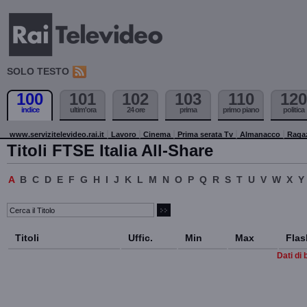
SOLO TESTO
100
101
102
103
110
120
indice
ultim'ora
24 ore
prima
primo piano
politica
www.servizitelevideo.rai.it
Lavoro
Cinema
Prima serata Tv
Almanacco
Raga
Titoli FTSE Italia All-Share
A
B
C
D
E
F
G
H
I
J
K
L
M
N
O
P
Q
R
S
T
U
V
W
X
Y
Titoli
Uffic.
Min
Max
Flas
Dati di 