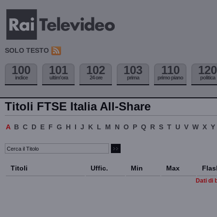
SOLO TESTO
100
101
102
103
110
120
indice
ultim'ora
24 ore
prima
primo piano
politica
Titoli FTSE Italia All-Share
A
B
C
D
E
F
G
H
I
J
K
L
M
N
O
P
Q
R
S
T
U
V
W
X
Y
Titoli
Uffic.
Min
Max
Flas
Dati di 