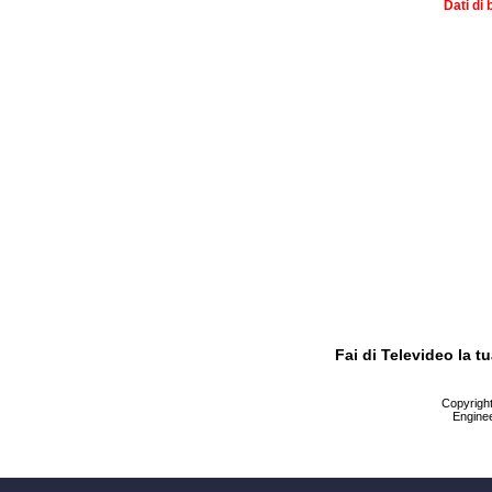
Dati di 
Fai di Televideo la 
Copyright 
Enginee