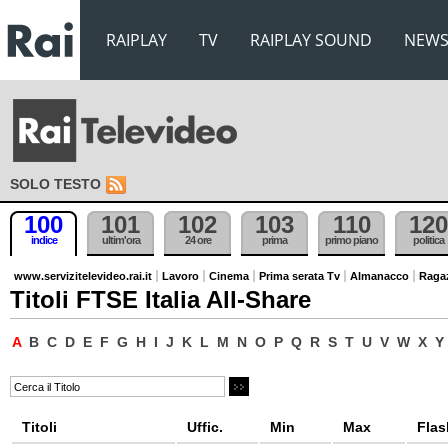
RAIPLAY
TV
RAIPLAY SOUND
NEW
SOLO TESTO
100
101
102
103
110
120
indice
ultim'ora
24 ore
prima
primo piano
politica
www.servizitelevideo.rai.it
Lavoro
Cinema
Prima serata Tv
Almanacco
Raga
Titoli FTSE Italia All-Share
A
B
C
D
E
F
G
H
I
J
K
L
M
N
O
P
Q
R
S
T
U
V
W
X
Y
Titoli
Uffic.
Min
Max
Flas