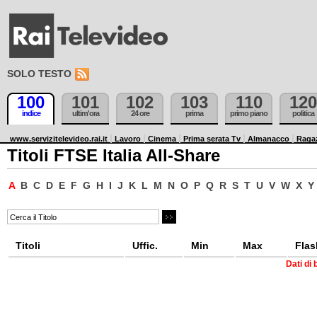
SOLO TESTO
100
101
102
103
110
120
indice
ultim'ora
24 ore
prima
primo piano
politica
www.servizitelevideo.rai.it
Lavoro
Cinema
Prima serata Tv
Almanacco
Raga
Titoli FTSE Italia All-Share
A
B
C
D
E
F
G
H
I
J
K
L
M
N
O
P
Q
R
S
T
U
V
W
X
Y
Titoli
Uffic.
Min
Max
Flas
Dati di 