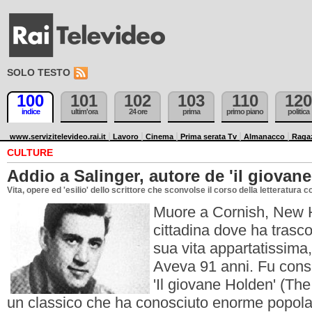
SOLO TESTO
100
101
102
103
110
120
indice
ultim'ora
24 ore
prima
primo piano
politica
www.servizitelevideo.rai.it
Lavoro
Cinema
Prima serata Tv
Almanacco
Raga
CULTURE
Addio a Salinger, autore de 'il giovan
Vita, opere ed 'esilio' dello scrittore che sconvolse il corso della letteratur
Muore a Cornish, New 
cittadina dove ha trasco
sua vita appartatissima,
Aveva 91 anni. Fu cons
'Il giovane Holden' (The
un classico che ha conosciuto enorme popolari