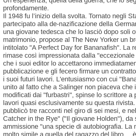
Un’esperienza, quella della guerra, che lo s
profondamente.
Il 1948 fu l’inizio della svolta. Tornato negli S
partecipato alla de-nazificazione della Germa
una giovane tedesca che lo lasciò dopo soli o
matrimonio, propose al The New Yorker un br
intitolato "A Perfect Day for Bananafish". La r
rimase così impressionata dalla "eccezionale 
che i suoi editor lo accettarono immediatamen
pubblicazione e gli fecero firmare un contratto 
i suoi futuri lavori. L'entusiasmo con cui "Ban
unito al fatto che a Salinger non piaceva che 
modificati dai "furbastri", spinse lo scrittore a
lavori quasi esclusivamente su questa rivista.
pubblicò tre racconti nel giro di sei mesi, e n
Catcher in the Rye" ("Il giovane Holden"), da
ammissione "una specie di autobiografia. La
molto simile a quella del ragazzo del libro....