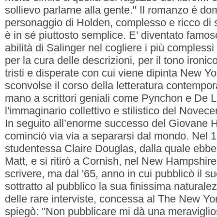
sollievo parlarne alla gente." Il romanzo è do
personaggio di Holden, complesso e ricco di 
è in sé piuttosto semplice. E’ diventato famos
abilità di Salinger nel cogliere i più complessi 
per la cura delle descrizioni, per il tono ironi
tristi e disperate con cui viene dipinta New York
sconvolse il corso della letteratura contempor
mano a scrittori geniali come Pynchon e De Li
l'immaginario collettivo e stilistico del Novece
In seguito all’enorme successo del Giovane H
cominciò via via a separarsi dal mondo. Nel 
studentessa Claire Douglas, dalla quale ebbe 
Matt, e si ritirò a Cornish, nel New Hampshir
scrivere, ma dal '65, anno in cui pubblicò il s
sottratto al pubblico la sua finissima naturale
delle rare interviste, concessa al The New Yo
spiegò: "Non pubblicare mi dà una meravigliosa