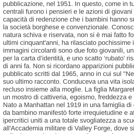
pubblicazione, nel 1951. In questo, come in tutt
centrali furono i pensieri e le azioni di giovani 
capacità di redenzione che i bambini hanno su 
la società borghese e convenzionale. Conosci
natura schiva e riservata, non si è mai fatto f
ultimi cinquant'anni, ha rilasciato pochissime 
immagini circolanti sono due foto giovanili, un
per la carta d’identità, e uno scatto ‘rubato’ r
di anni fa. Non si ricordano apparizioni pubbl
pubblicato scritti dal 1965, anno in cui sul "N
suo ultimo racconto. Conduceva una vita isol
recluso insieme alla moglie. La figlia Margar
un mostro di cattiveria, egoismo, freddezza e
Nato a Manhattan nel 1919 in una famiglia di
da bambino manifestò forte irrequietudine e a
ipercritici uniti a una totale svogliatezza a s
all'Accademia militare di Valley Forge, dove si 