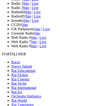
Radio 2
Sito
|
Live
Radio 3
Sito
|
Live
Radiofd4
Sito
|
Live
Radiofd5
Sito
|
Live
Isoradio
Sito
|
Live
CCISS
Sito
GR Parlamento
Sito
|
Live
Giornale Radio
Sito
Web Radio 6
Sito
|
Live
Web Radio 7
Sito
|
Live
Web Radio 8
Sito
|
Live
PORTALI WEB
Rai.tv
Nuovi Talenti
Rai Educational
Rai Fiction
Rai Cinema
Rai Teche
Rai International
Rai Eri
Orchestra Sinfonica
Rai World
Rai Letteratura