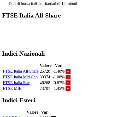
Dati di borsa italiana ritardati di 15 minuti
FTSE Italia All-Share
Indici Nazionali
Valore
Var.
FTSE Italia All-Share
25720
-1.40%
FTSE Italia Mid Cap
39374
-1.08%
FTSE Italia Star
46268
-0.87%
FTSE MIB
23707
-1.45%
Indici Esteri
Valore
Var.