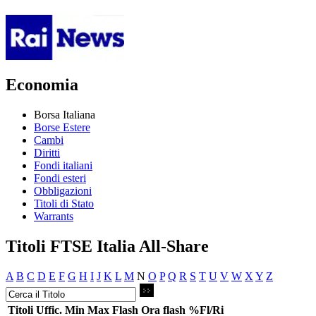
Economia
Borsa Italiana
Borse Estere
Cambi
Diritti
Fondi italiani
Fondi esteri
Obbligazioni
Titoli di Stato
Warrants
Titoli FTSE Italia All-Share
A
B
C
D
E
F
G
H
I
J
K
L
M
N
O
P
Q
R
S
T
U
V
W
X
Y
Z
Titoli
Uffic.
Min
Max
Flash
Ora flash
%Fl/Ri