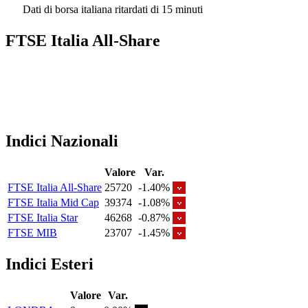
Dati di borsa italiana ritardati di 15 minuti
FTSE Italia All-Share
Indici Nazionali
Valore
Var.
FTSE Italia All-Share
25720
-1.40%
FTSE Italia Mid Cap
39374
-1.08%
FTSE Italia Star
46268
-0.87%
FTSE MIB
23707
-1.45%
Indici Esteri
Valore
Var.