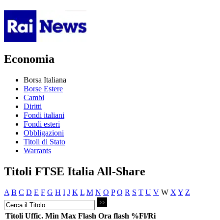
Economia
Borsa Italiana
Borse Estere
Cambi
Diritti
Fondi italiani
Fondi esteri
Obbligazioni
Titoli di Stato
Warrants
Titoli FTSE Italia All-Share
A
B
C
D
E
F
G
H
I
J
K
L
M
N
O
P
Q
R
S
T
U
V
W
X
Y
Z
Titoli
Uffic.
Min
Max
Flash
Ora flash
%Fl/Ri