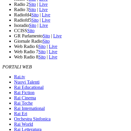
Radio 2
Sito
|
Live
Radio 3
Sito
|
Live
Radiofd4
Sito
|
Live
Radiofd5
Sito
|
Live
Isoradio
Sito
|
Live
CCISS
Sito
GR Parlamento
Sito
|
Live
Giornale Radio
Sito
Web Radio 6
Sito
|
Live
Web Radio 7
Sito
|
Live
Web Radio 8
Sito
|
Live
PORTALI WEB
Rai.tv
Nuovi Talenti
Rai Educational
Rai Fiction
Rai Cinema
Rai Teche
Rai International
Rai Eri
Orchestra Sinfonica
Rai World
Rai Letteratura