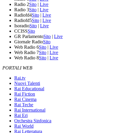
Radio 2
Sito
|
Live
Radio 3
Sito
|
Live
Radiofd4
Sito
|
Live
Radiofd5
Sito
|
Live
Isoradio
Sito
|
Live
CCISS
Sito
GR Parlamento
Sito
|
Live
Giornale Radio
Sito
Web Radio 6
Sito
|
Live
Web Radio 7
Sito
|
Live
Web Radio 8
Sito
|
Live
PORTALI WEB
Rai.tv
Nuovi Talenti
Rai Educational
Rai Fiction
Rai Cinema
Rai Teche
Rai International
Rai Eri
Orchestra Sinfonica
Rai World
Rai Letteratura