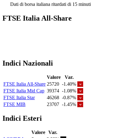
Dati di borsa italiana ritardati di 15 minuti
FTSE Italia All-Share
Indici Nazionali
Valore
Var.
FTSE Italia All-Share
25720
-1.40%
FTSE Italia Mid Cap
39374
-1.08%
FTSE Italia Star
46268
-0.87%
FTSE MIB
23707
-1.45%
Indici Esteri
Valore
Var.