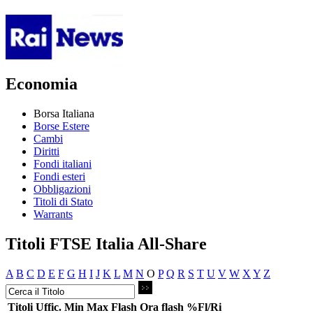
Economia
Borsa Italiana
Borse Estere
Cambi
Diritti
Fondi italiani
Fondi esteri
Obbligazioni
Titoli di Stato
Warrants
Titoli FTSE Italia All-Share
A
B
C
D
E
F
G
H
I
J
K
L
M
N
O
P
Q
R
S
T
U
V
W
X
Y
Z
Titoli
Uffic.
Min
Max
Flash
Ora flash
%Fl/Ri