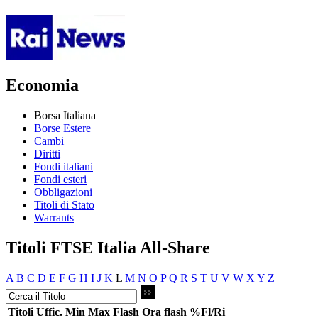
Economia
Borsa Italiana
Borse Estere
Cambi
Diritti
Fondi italiani
Fondi esteri
Obbligazioni
Titoli di Stato
Warrants
Titoli FTSE Italia All-Share
A
B
C
D
E
F
G
H
I
J
K
L
M
N
O
P
Q
R
S
T
U
V
W
X
Y
Z
Titoli
Uffic.
Min
Max
Flash
Ora flash
%Fl/Ri