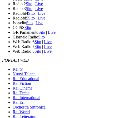
Radio 2
Sito
|
Live
Radio 3
Sito
|
Live
Radiofd4
Sito
|
Live
Radiofd5
Sito
|
Live
Isoradio
Sito
|
Live
CCISS
Sito
GR Parlamento
Sito
|
Live
Giornale Radio
Sito
Web Radio 6
Sito
|
Live
Web Radio 7
Sito
|
Live
Web Radio 8
Sito
|
Live
PORTALI WEB
Rai.tv
Nuovi Talenti
Rai Educational
Rai Fiction
Rai Cinema
Rai Teche
Rai International
Rai Eri
Orchestra Sinfonica
Rai World
Rai Letteratura