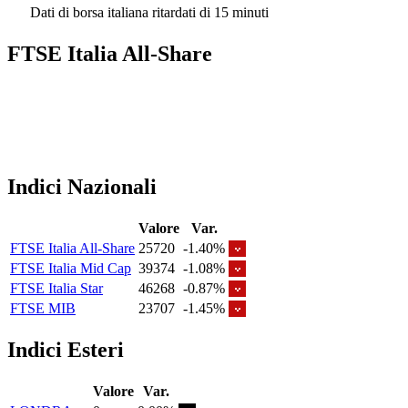
Dati di borsa italiana ritardati di 15 minuti
FTSE Italia All-Share
Indici Nazionali
Valore
Var.
FTSE Italia All-Share
25720
-1.40%
FTSE Italia Mid Cap
39374
-1.08%
FTSE Italia Star
46268
-0.87%
FTSE MIB
23707
-1.45%
Indici Esteri
Valore
Var.