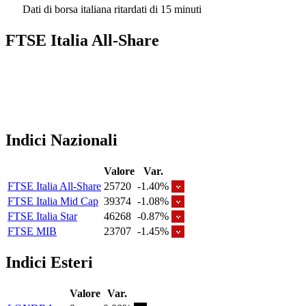
Dati di borsa italiana ritardati di 15 minuti
FTSE Italia All-Share
Indici Nazionali
Valore
Var.
FTSE Italia All-Share
25720
-1.40%
FTSE Italia Mid Cap
39374
-1.08%
FTSE Italia Star
46268
-0.87%
FTSE MIB
23707
-1.45%
Indici Esteri
Valore
Var.