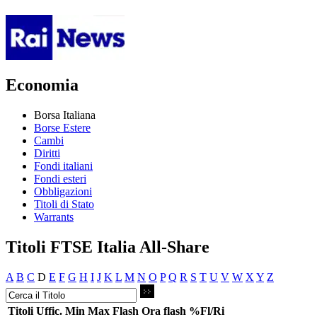
Economia
Borsa Italiana
Borse Estere
Cambi
Diritti
Fondi italiani
Fondi esteri
Obbligazioni
Titoli di Stato
Warrants
Titoli FTSE Italia All-Share
A
B
C
D
E
F
G
H
I
J
K
L
M
N
O
P
Q
R
S
T
U
V
W
X
Y
Z
Titoli
Uffic.
Min
Max
Flash
Ora flash
%Fl/Ri