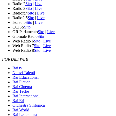
Radio 2
Sito
|
Live
Radio 3
Sito
|
Live
Radiofd4
Sito
|
Live
Radiofd5
Sito
|
Live
Isoradio
Sito
|
Live
CCISS
Sito
GR Parlamento
Sito
|
Live
Giornale Radio
Sito
Web Radio 6
Sito
|
Live
Web Radio 7
Sito
|
Live
Web Radio 8
Sito
|
Live
PORTALI WEB
Rai.tv
Nuovi Talenti
Rai Educational
Rai Fiction
Rai Cinema
Rai Teche
Rai International
Rai Eri
Orchestra Sinfonica
Rai World
Rai Letteratura