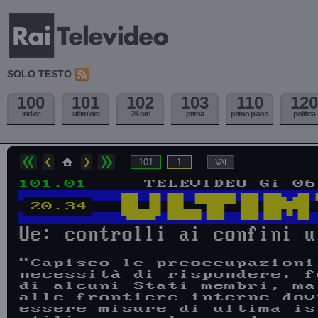
SOLO TESTO
100
101
102
103
110
120
indice
ultim'ora
24 ore
prima
primo piano
politica