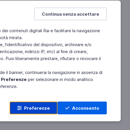
Archivio dei documentari
,
clicca
qui
Continua senza accettare
na 690 - Lotto
e dei contenuti digitali Rai e facilitare la navigazione
Estrazioni del Lotto
cità mirata.
 l'identificativo del dispositivo, archiviare e/o
ticazione, indirizzi IP, etc) al fine di creare,
na 752 - La nuova TV digitale
. Puoi liberamente prestare, rifiutare o revocare il
La nuova TV Digitale, per info e
TGR
clicca qui
Modalità di risintonia
video
de il banner, continuerai la navigazione in assenza di
e
Preferenze
per selezionare in modo analitico
referenze.
Preferenze
Acconsento