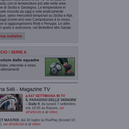
ola, con le temperature più alte nelle aree
ne di Sicilia e Sardegna. Le temperature in
ale crescita da oggi e sole praticamente
ue, salvo mercoledì temporali su Sicilia e Alpi.
oggi (come ieri) solo Campobasso è in rosso,
i si aggiungeranno Rieti e Perugia. Le altre
 in giallo e arancione, nel Bollettino Min.Salute.
rna indietro
CIO \ SERIE A
otizie dalle squadre
iatoi, interviste e news
 allenamenti
na 546 - Magazine TV
p.547 SETTIMANA IN TV
IL PARADISO DELLE SIGNORE
– Daily 9
, da lunedì 7 settembre,
ore 16:05 su Raiuno,
vai
all'articolo
e al
video
ET MASTER
, dal 30 luglio su RaiPlay (boxset 10
),
vai all'articolo
e al
video