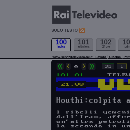
SOLO TESTO
100
101
102
10
indice
ultim'ora
24 ore
pri
www.servizitelevideo.rai.it
Lavoro
Cinema
Prim