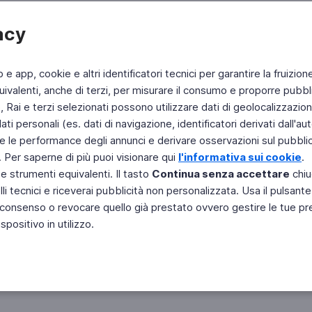
acy
Pagi
b e app, cookie e altri identificatori tecnici per garantire la fruizion
ivalenti, anche di terzi, per misurare il consumo e proporre pubbli
Rai e terzi selezionati possono utilizzare dati di geolocalizzazione,
 personali (es. dati di navigazione, identificatori derivati dall'auten
Pagi
e le performance degli annunci e derivare osservazioni sul pubblico
. Per saperne di più puoi visionare qui
l'informativa sui cookie
.
 e strumenti equivalenti. Il tasto
Continua senza accettare
chiu
li tecnici e riceverai pubblicità non personalizzata. Usa il pulsant
 il consenso o revocare quello già prestato ovvero gestire le tue p
positivo in utilizzo.
Fai di Televideo la tua Home Page
Chi Siamo
Scrivici
Copyright © 2011 Rai - Tutti i diritti riservati
Engineered by RAI - Reti e Piattaforme