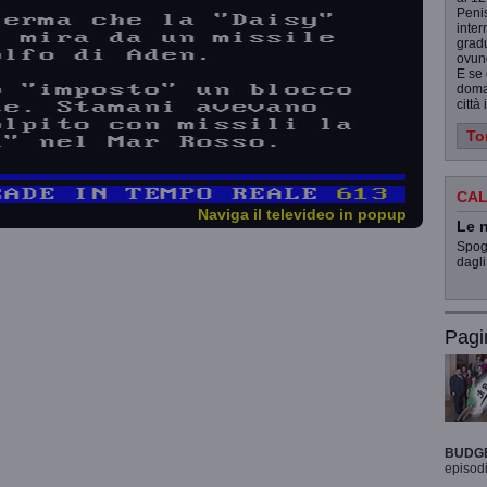
Penis
inter
gradu
ovunq
E se 
doman
città
To
CAL
Naviga il televideo in popup
Le n
Spogl
dagli
Pagi
BUDG
episodi