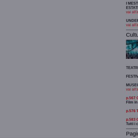
I MES
ESTAT
vai all'
UNDER 
vai all'
Cult
TEAT
FESTI
MUSEO
vai all'
p.567
Film in
p.576 
p.583
Tutti i
Pagi