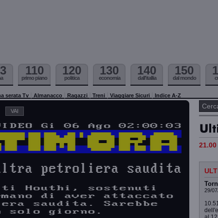
3
110
120
130
140
150
ma
primo piano
politica
economia
dall'itallia
dal mondo
c
a serata Tv
Almanacco
Ragazzi
Treni
Viaggiare Sicuri
Indice A-Z
21.00 
ULT
Torn
29/07
10.51
dell'
al 12