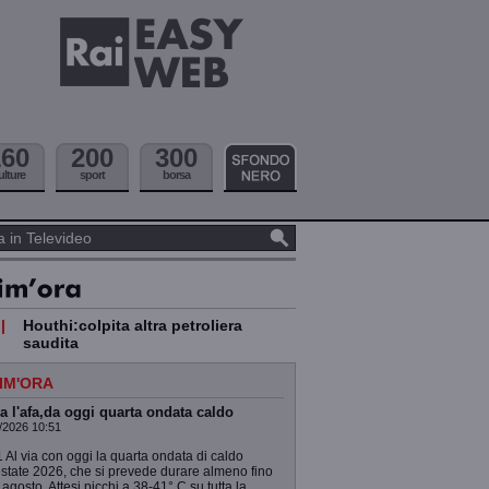
160
200
300
ulture
sport
borsa
|
Houthi:colpita altra petroliera
saudita
IM'ORA
a l'afa,da oggi quarta ondata caldo
/2026 10:51
 Al via con oggi la quarta ondata di caldo
estate 2026, che si prevede durare almeno fino
 agosto. Attesi picchi a 38-41° C su tutta la