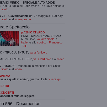
TIERI DI MIRKO – SPECIALE ALTO ADIGE
E
, dal 24 luglio su RaiPlay con un nuovo episodio,
articolo
25 – Giovani talenti
, dal 26 maggio su RaiPlay,
articolo
e al
video promo
ura e Spettacolo
p.426 IO CI VADO
:
FILM
- "SPIDER-MAN: BRAND
NEW DAY",
vai all'articolo
, al
trailer
e allo
spot con Francesco
Totti
RO
- "TRUCULENTUS",
vai all'articolo
VAL
- "CILENTART FEST",
vai all'articolo
e al
video
 -
"MUMAC - Museo della Macchina per Caffè",
articolo
e al
video
 CINEMA
 sala e quelli in arrivo
, guarda i trailer
clicca qui
TEATRI
 CONCERTI
 concerti di musica leggera
na 556 - Documentari