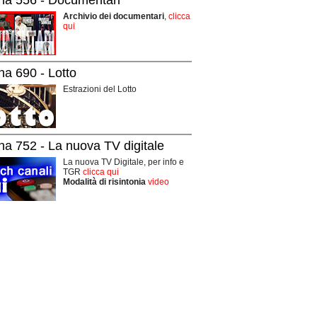
Archivio dei documentari
,
clicca
qui
na 690 - Lotto
Estrazioni del Lotto
na 752 - La nuova TV digitale
La nuova TV Digitale, per info e
TGR
clicca qui
Modalità di risintonia
video