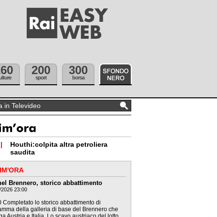
160
200
300
ulture
sport
borsa
|
Houthi:colpita altra petroliera
saudita
IM'ORA
el Brennero, storico abbattimento
/2026 23:00
 Completato lo storico abbattimento di
amma della galleria di base del Brennero che
ga Austria e Italia. Lo scavo austriaco del lotto