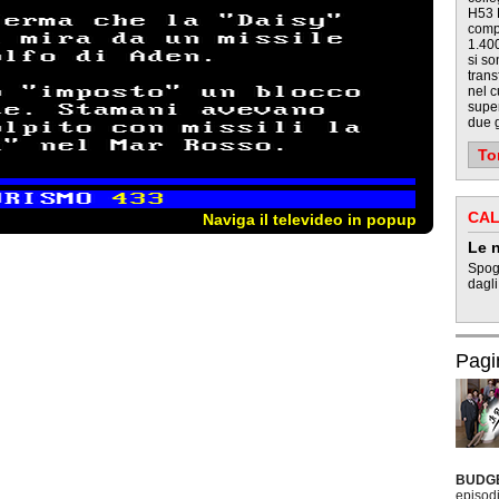
H53 P
compl
1.400
si so
trans
nel 
super
due g
To
CAL
Naviga il televideo in popup
Le n
Spogl
dagli
Pagi
BUDG
episodi