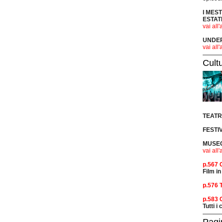
I MES
ESTAT
vai all'
UNDER 
vai all'
Cult
TEAT
FESTI
MUSEO
vai all'
p.567
Film in
p.576 
p.583
Tutti i
Pagi