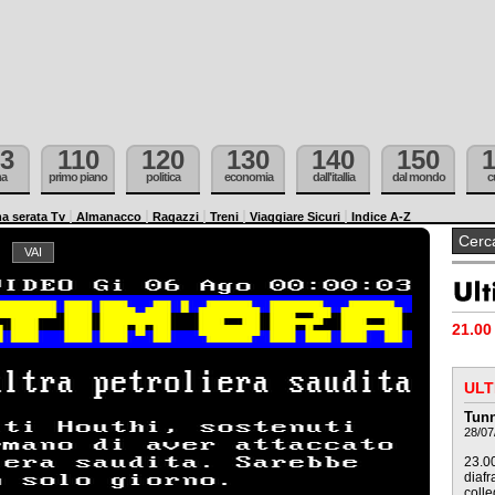
3
110
120
130
140
150
ma
primo piano
politica
economia
dall'itallia
dal mondo
c
a serata Tv
Almanacco
Ragazzi
Treni
Viaggiare Sicuri
Indice A-Z
21.00 
ULT
Tunn
28/07
23.00
diafr
colle