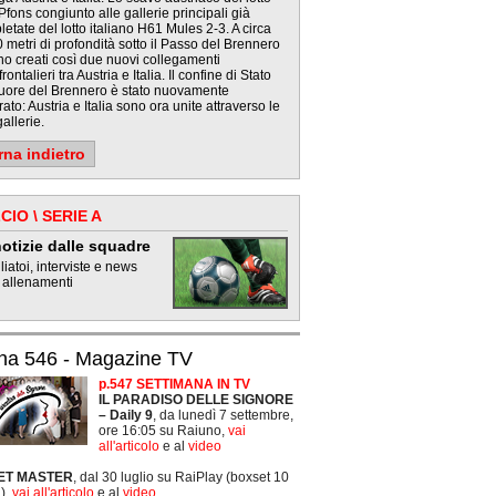
fons congiunto alle gallerie principali già
etate del lotto italiano H61 Mules 2-3. A circa
 metri di profondità sotto il Passo del Brennero
no creati così due nuovi collegamenti
frontalieri tra Austria e Italia. Il confine di Stato
cuore del Brennero è stato nuovamente
ato: Austria e Italia sono ora unite attraverso le
allerie.
rna indietro
CIO \ SERIE A
otizie dalle squadre
iatoi, interviste e news
 allenamenti
na 546 - Magazine TV
p.547 SETTIMANA IN TV
IL PARADISO DELLE SIGNORE
– Daily 9
, da lunedì 7 settembre,
ore 16:05 su Raiuno,
vai
all'articolo
e al
video
ET MASTER
, dal 30 luglio su RaiPlay (boxset 10
),
vai all'articolo
e al
video