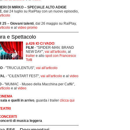
TIERI DI MIRKO – SPECIALE ALTO ADIGE
E
, dal 24 luglio su RaiPlay con un nuovo episodio,
articolo
25 – Giovani talenti
, dal 26 maggio su RaiPlay,
articolo
e al
video promo
ura e Spettacolo
p.426 IO CI VADO
:
FILM
- "SPIDER-MAN: BRAND
NEW DAY",
vai all'articolo
, al
trailer
e allo
spot con Francesco
Totti
RO
- "TRUCULENTUS",
vai all'articolo
VAL
- "CILENTART FEST",
vai all'articolo
e al
video
 -
"MUMAC - Museo della Macchina per Caffè",
articolo
e al
video
 CINEMA
 sala e quelli in arrivo
, guarda i trailer
clicca qui
TEATRI
 CONCERTI
 concerti di musica leggera
na 556 - Documentari