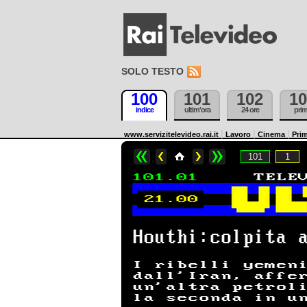
SOLO TESTO
100
101
102
10
indice
ultim'ora
24 ore
pri
www.servizitelevideo.rai.it
Lavoro
Cinema
Prim