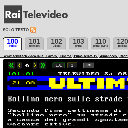
SOLO TESTO
100
101
102
103
110
120
indice
ultim'ora
24 ore
prima
primo piano
politica
www.servizitelevideo.rai.it
Lavoro
Cinema
Prima serata Tv
Almanacco
Raga