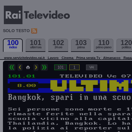
SOLO TESTO
100
101
102
103
110
120
indice
ultim'ora
24 ore
prima
primo piano
politica
www.servizitelevideo.rai.it
Lavoro
Cinema
Prima serata Tv
Almanacco
Raga